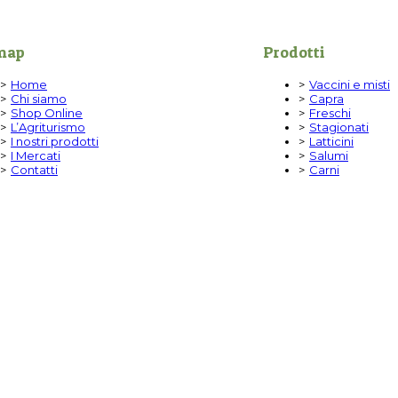
map
Prodotti
Home
Vaccini e misti
Chi siamo
Capra
Shop Online
Freschi
L’Agriturismo
Stagionati
I nostri prodotti
Latticini
I Mercati
Salumi
Contatti
Carni