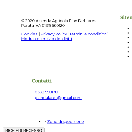
Site
© 2020 Azienda Agricola Pian Del Lares
Partita IVA 01319660120
Cookies
|
Privacy Policy
|
Termini e condizioni
|
Modulo esercizio dei diritti
Contatti
0332 558178
piandulares@gmail.com
Via Petrolo, 18 Veddasca (VA)
Zone di spedizione
RICHIEDI RECESSO