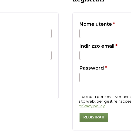
Richie
Nome utente
*
Richi
Indirizzo email
*
Richiesto
Password
*
I tuoi dati personali verran
sito web, per gestire l'acces
privacy policy
.
REGISTRATI