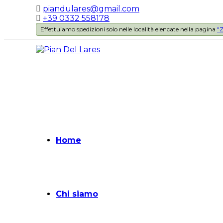
piandulares@gmail.com
+39 0332 558178
Effettuiamo spedizioni solo nelle località elencate nella pagina
"Z
Home
Chi siamo